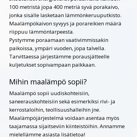
100 metristä jopa 400 metriä syvä porakaivo,
jonka sisälle lasketaan lämmönkeruuputkisto.
Maalämpökaivon syvyys ja porareikien määrä
riippuu lämmöntarpeesta.
Pystymme poraamaan vaativimmissakin
paikoissa, ympäri vuoden, jopa talvella.
Tarvittaessa järjestämme porausjätteelle
kuljetukset sopivampaan paikkaan.
Mihin maalämpö sopii?
Maalämpö sopii uudiskohteisiin,
saneerauskohteisiin sekä esimerkiksi rivi- ja
kerrostaloihin, teollisuushalleihin jne.
Maalämpöjärjestelmä voidaan asentaa myös
taajamassa sijaitseviin kiinteistöihin. Annamme
mielellämme asiasta lisätietoa!