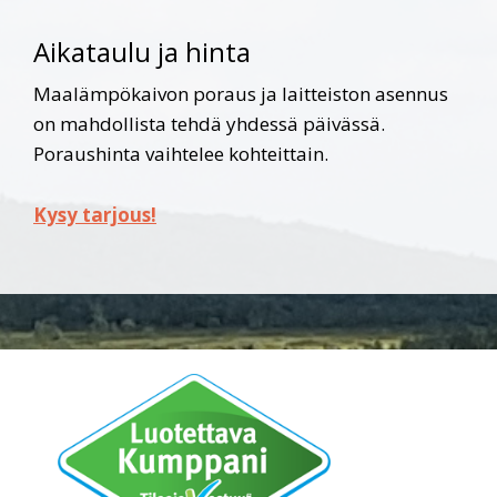
Aikataulu ja hinta
Maalämpökaivon poraus ja laitteiston asennus
on mahdollista tehdä yhdessä päivässä.
Poraushinta vaihtelee kohteittain.
Kysy tarjous!
Before
Footer