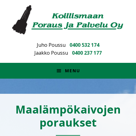
Hyppää
Hyppää
Skip
ensisijaiseen
pääsisältöön
to
valikkoon
footer
Juho Poussu
0400 532 174
Jaakko Poussu
0400 237 177
MENU
Maalämpökaivojen
poraukset