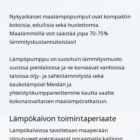
Nykyaikaiset maalämpöpumput ovat kompaktin
kokoisia, edullisia sekä huolettomia.
Maalämmöllä voit säästää jopa 70-75%
lämmityskustannuksistasi!
Lämpöpumppu on suosituin lämmitysmuoto
uusissa pientaloissa ja ne korvaavat vanhoissa
taloissa öljy- ja sähkölämmitystä sekä
kaukolämpöä! Meidän ja
yhteistyökumppaneittemme kautta saatte
kokonaisvaltaisen maalämpöratkaisun.
Lämpökaivon toimintaperiaate
Lämpökaivossa tavoitetaan maaperään
sitoutuneet energiavarat poraamalla kallioon