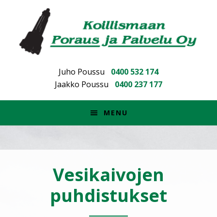
Hyppää
Hyppää
Skip
ensisijaiseen
pääsisältöön
to
valikkoon
footer
Juho Poussu
0400 532 174
Jaakko Poussu
0400 237 177
MENU
Vesikaivojen
puhdistukset