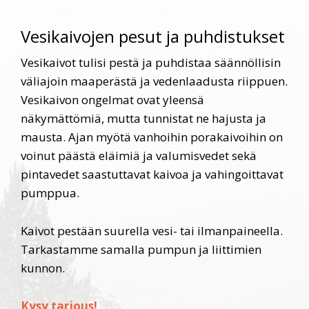
Vesikaivojen pesut ja puhdistukset
Vesikaivot tulisi pestä ja puhdistaa säännöllisin
väliajoin maaperästä ja vedenlaadusta riippuen.
Vesikaivon ongelmat ovat yleensä
näkymättömiä, mutta tunnistat ne hajusta ja
mausta. Ajan myötä vanhoihin porakaivoihin on
voinut päästä eläimiä ja valumisvedet sekä
pintavedet saastuttavat kaivoa ja vahingoittavat
pumppua.
Kaivot pestään suurella vesi- tai ilmanpaineella.
Tarkastamme samalla pumpun ja liittimien
kunnon.
Kysy tarjous!