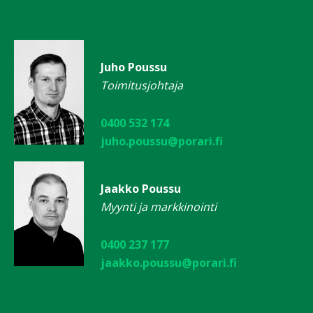
Juho Poussu
Toimitusjohtaja
0400 532 174
juho.poussu@porari.fi
Jaakko Poussu
Myynti ja markkinointi
0400 237 177
jaakko.poussu@porari.fi